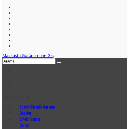
Masaüstü Görünümüne Geç
KATEGORİLER
Sosyal Güvenlik Kurumu
Bağ Kur
Emekli Sandığı
Çalışan