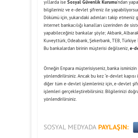
yıllarda ise
Sosyal Güvenlik Kurumu
‘ndan yapa
bilgileriniz ve e-devlet şifreniz ile yapabiliyo
Dökümü için, yukarıdaki adımları takip etmeniz g
internet bankacılığı kanalları üzerinden de sistem
yapabileceğiniz bankalar şöyle; Akbank, Albara
Kuveyttürk, Odeabank, Şekerbank, TEB, Türkiye İş
Bu bankalardan birinin müşterisi değilseniz,
e-de
Örneğin Enpara müşterisiyseniz, banka isminizin 
yönlendirilirsiniz. Ancak bu kez “e-devlet kapısı
diğer tüm e-devlet işlemleriniz için, e-devlet ş
işlemleri gerçekleştirebilirsiniz. Bilgilerinizi do
yönlendirilirsiniz.
SOSYAL MEDYADA
PAYLAŞIN: