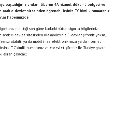
aya başladığınız andan itibaren 4A hizmet dökümü belgesi ve
olarak e-devlet sitesinden öğrenebilirsiniz. TC kimlik numaranız
aylar haberimizde…
ortanızın bittiği son güne kadarki bütün sigorta bilgilerinizi
larak e-devlet sitesinden ulaşabilirsiniz. E-devlet şifreniz yoksa,
renizi alabilir ya da mobil imza, elektronik imza ya da internet
irsiniz. T.C kimlik numaranız ve
e-devlet
şifreniz ile
Turkiye.gov.tr
ki ekran çıkacak;