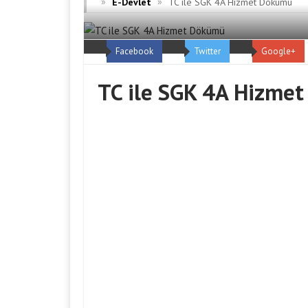
»
»
E-Devlet
TC ile SGK 4A Hizmet Dökümü
Facebook
Twitter
Google+
TC ile SGK 4A Hizme