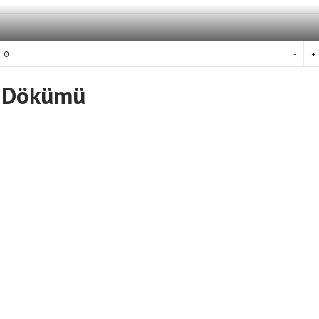
0
-
+
t Dökümü