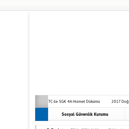
TC ile SGK 4A Hizmet Dökümü
2017 Doğ
Borç Sorgulama Nasıl Yapılır?
Anadolu Ha
Sosyal Güvenlik Kurumu
Malulen Emeklilik Şartları