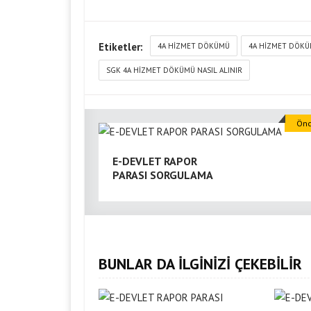
Etiketler:
4A HIZMET DÖKÜMÜ
4A HIZMET DÖK
SGK 4A HIZMET DÖKÜMÜ NASIL ALINIR
Önc
E-DEVLET RAPOR
PARASI SORGULAMA
BUNLAR DA İLGİNİZİ ÇEKEBİLİR