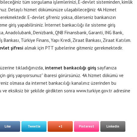
bileceğiniz tüm sorgulama işlemlerinizi, E-devlet sisteminden, kimlik
rsunuz. Detaylı hizmet dökümünüze ulaşabileceğiniz 4A Hizmet
erekmektedir. E-devlet şifreniz yoksa, dilerseniz bankanızın
e giriş yapabilirsiniz. İnternet bankacılığı ile sisteme giriş
ka, Anadolubank, Denizbank, QNB Finansbank, Garanti, ING Bank,
 Bankası, Türkiye Finans, Yapı Kredi, Ziraat Bankası, Ziraat Katılım.
vlet şifresi
almak için PTT şubelerine gitmeniz gerekmektedir.
üzerine tıkladığınızda,
internet bankacılığı giriş
sayfanıza
 için giriş yapıyorsunuz” ibaresi görürsünüz. 4A hizmet dökümü ve
ifreniz olmasa da internet bankacılığı kanalınız üzerinden bu
ğru ve eksiksiz bir şekilde girdikten sonra www.turkiye.gov.tr adresine
Like
Tweetle
+1
Pinterest
Linkedin