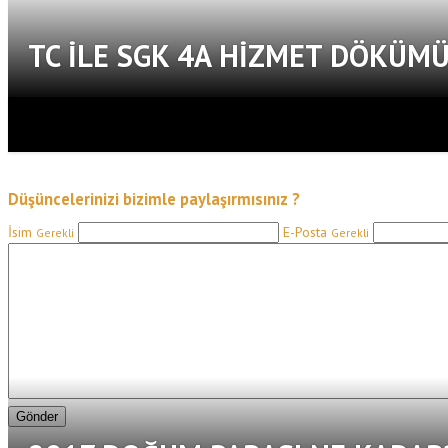
TC ILE SGK 4A HIZMET DÖKÜM
Düşüncelerinizi bizimle paylaşırmısınız ?
İsim
E-Posta
Gerekli
Gerekli