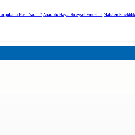
orgulama Nasıl Yapılır?
Anadolu Hayat Bireysel Emeklilik
Malulen Emeklilik 