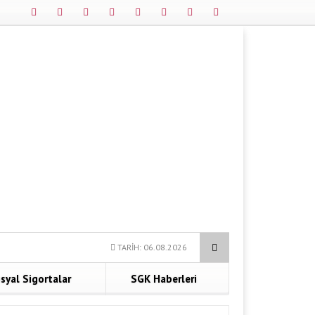
Anadolu Hayat Bireysel Emeklilik
Malulen Emeklilik Şartları
TARİH: 06.08.2026
syal Sigortalar
SGK Haberleri