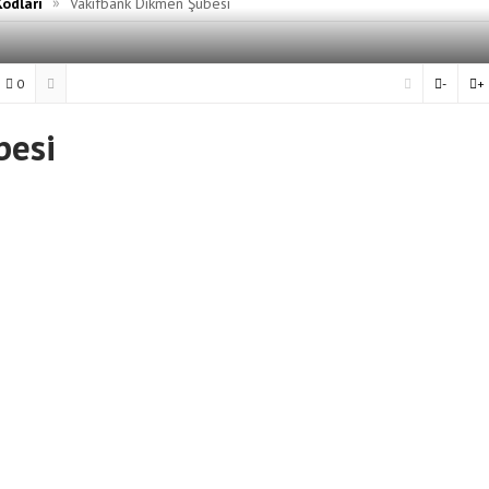
»
Kodları
Vakıfbank Dikmen Şubesi
0
-
+
besi