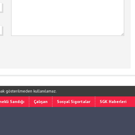
ynak gösterilmeden kullanılamaz.
ekli Sandığı
Çalışan
Sosyal Sigortalar
SGK Haberleri