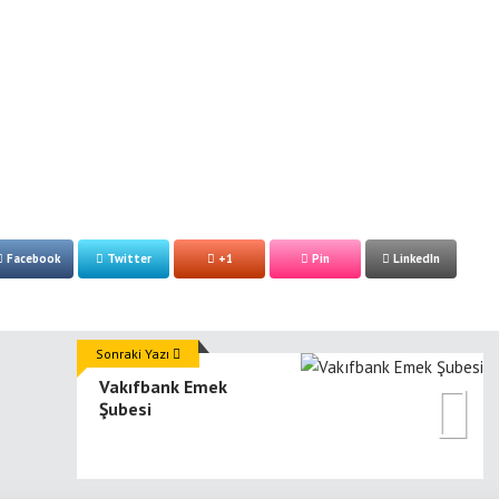
Facebook
Twitter
+1
Pin
LinkedIn
Sonraki Yazı
Vakıfbank Emek
Şubesi