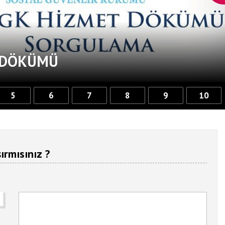
T DÖKÜMÜ
5
6
7
8
9
10
ırmısınız ?