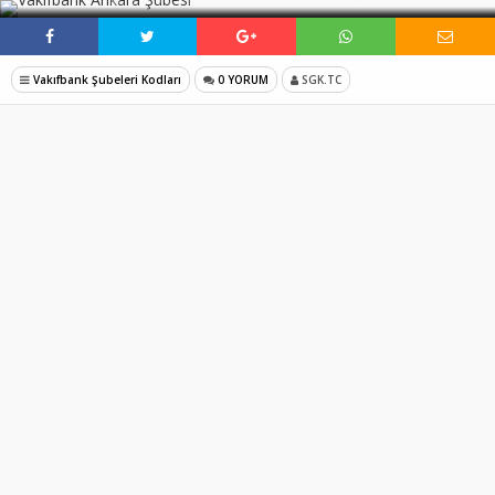
Vakıfbank Şubeleri Kodları
0 YORUM
SGK.TC