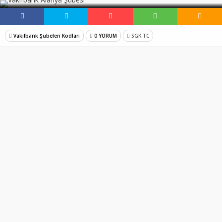
Vakıfbank Şubeleri Kodları
0 YORUM
SGK.TC