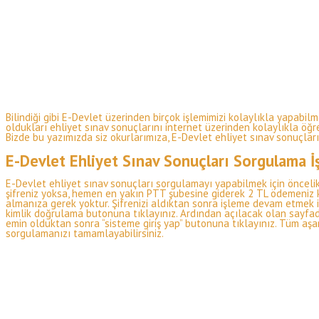
Bilindiği gibi E-Devlet üzerinden birçok işlemimizi kolaylıkla yapabil
oldukları ehliyet sınav sonuçlarını internet üzerinden kolaylıkla öğr
Bizde bu yazımızda siz okurlarımıza, E-Devlet ehliyet sınav sonuçları
E-Devlet Ehliyet Sınav Sonuçları Sorgulama İş
E-Devlet ehliyet sınav sonuçları sorgulamayı yapabilmek için öncelik
şifreniz yoksa, hemen en yakın PTT şubesine giderek 2 TL ödemeniz karşı
almanıza gerek yoktur. Şifrenizi aldıktan sonra işleme devam etmek iç
kimlik doğrulama butonuna tıklayınız. Ardından açılacak olan sayfada s
emin olduktan sonra “sisteme giriş yap” butonuna tıklayınız. Tüm aşam
sorgulamanızı tamamlayabilirsiniz.