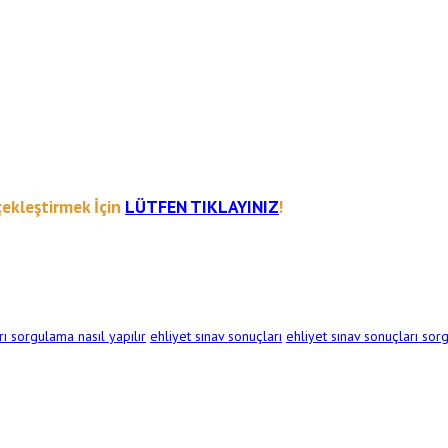
çekleştirmek İçin
LÜTFEN TIKLAYINIZ
!
rı sorgulama nasıl yapılır
ehliyet sınav sonuçları
ehliyet sınav sonuçları so