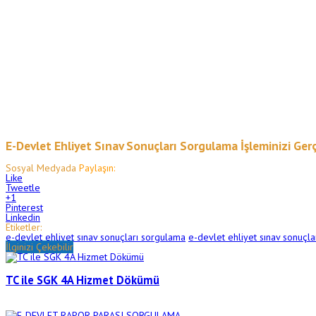
E-Devlet Ehliyet Sınav Sonuçları Sorgulama İşleminizi Ger
Sosyal Medyada
Paylaşın:
Like
Tweetle
+1
Pinterest
Linkedin
Etiketler:
e-devlet ehliyet sınav sonuçları sorgulama
e-devlet ehliyet sınav sonuçla
İlginizi Çekebilir
TC ile SGK 4A Hizmet Dökümü