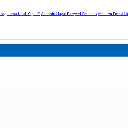
orgulama Nasıl Yapılır?
Anadolu Hayat Bireysel Emeklilik
Malulen Emeklilik 