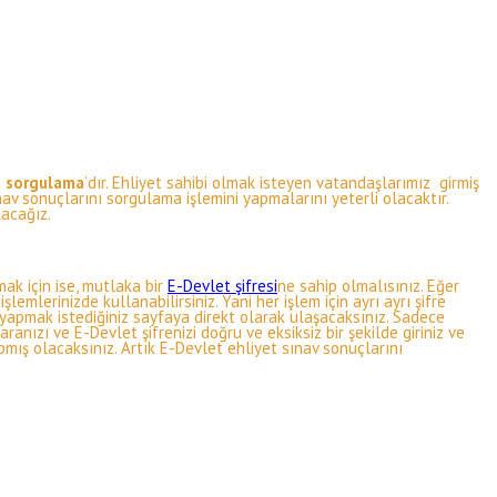
rı sorgulama
‘dır. Ehliyet sahibi olmak isteyen vatandaşlarımız girmiş
nav sonuçlarını sorgulama işlemini yapmalarını yeterli olacaktır.
tacağız.
ak için ise, mutlaka bir
E-Devlet şifresi
ne sahip olmalısınız. Eğer
emlerinizde kullanabilirsiniz. Yani her işlem için ayrı ayrı şifre
m yapmak istediğiniz sayfaya direkt olarak ulaşacaksınız. Sadece
anızı ve E-Devlet şifrenizi doğru ve eksiksiz bir şekilde giriniz ve
pmış olacaksınız. Artık E-Devlet ehliyet sınav sonuçlarını