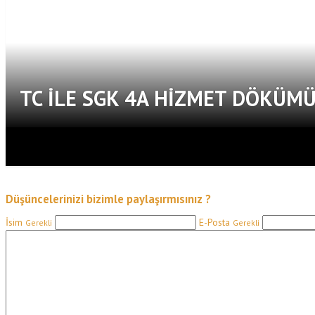
TC ILE SGK 4A HIZMET DÖKÜM
Düşüncelerinizi bizimle paylaşırmısınız ?
İsim
E-Posta
Gerekli
Gerekli