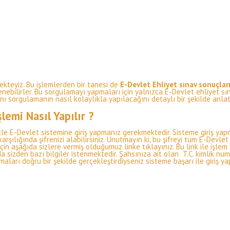
mekteyiz. Bu işlemlerden bir tanesi de
E-Devlet Ehliyet sınav sonuçla
enebilirler. Bu sorgulamayı yapmaları için yalnızca E-Devlet ehliyet sı
nı sorgulamanın nasıl kolaylıkla yapılacağını detaylı bir şekilde anla
lemi Nasıl Yapılır ?
le E-Devlet sistemine giriş yapmanız gerekmektedir. Sisteme giriş yapm
lığında şifrenizi alabilirsiniz. Unutmayın ki, bu şifreyi tüm E-Devlet işl
in aşağıda sizlere vermiş olduğumuz linke tıklayınız. Bu link ile işle
izden bazı bilgiler istenmektedir. Şahsınıza ait olan T.C. kimlik numar
aları doğru bir şekilde gerçekleştirdiyseniz sisteme başarı ile giriş ya