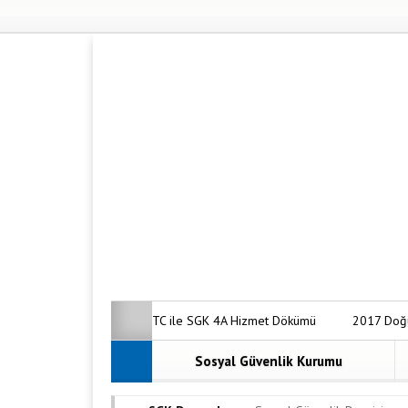
TC ile SGK 4A Hizmet Dökümü
2017 Doğ
Borç Sorgulama Nasıl Yapılır?
Anadolu Ha
Sosyal Güvenlik Kurumu
Malulen Emeklilik Şartları