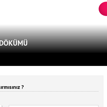
T DÖKÜMÜ
ırmısınız ?