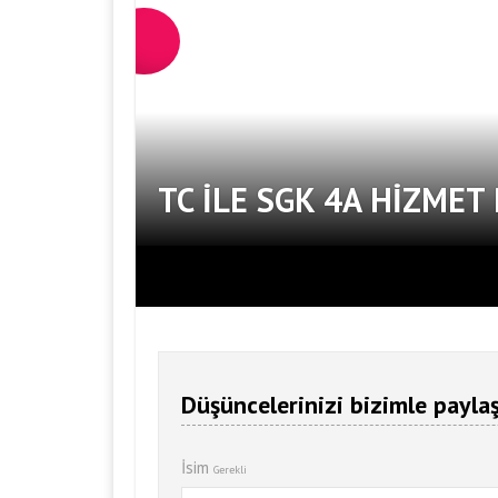
TC ILE SGK 4A HIZME
Düşüncelerinizi bizimle paylaş
İsim
Gerekli