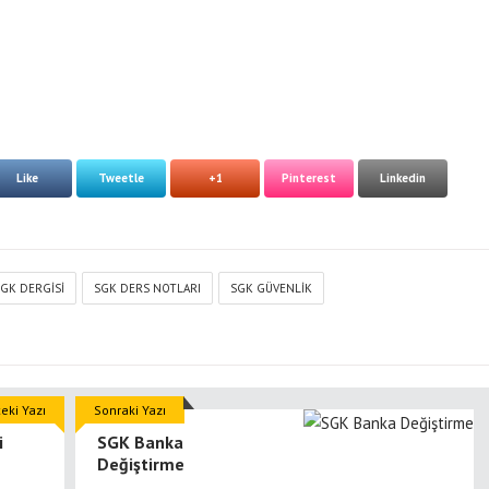
Like
Tweetle
+1
Pinterest
Linkedin
GK DERGISI
SGK DERS NOTLARI
SGK GÜVENLIK
eki Yazı
Sonraki Yazı
i
SGK Banka
Değiştirme