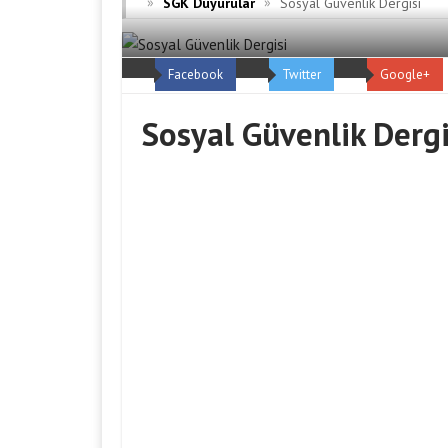
»
»
SGK Duyurular
Sosyal Güvenlik Dergisi
Facebook
Twitter
Google+
Sosyal Güvenlik Dergi