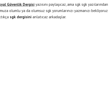
yal Güvenlik Dergisi
yazısını paylaşıcaz, ama sgk sgk yazılarından
za olumlu ya da olumsuz sgk yorumlarınızı yazmanızı bekliyoruz
ktıkça
sgk dergisini
anlatıcaz arkadaşlar.