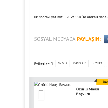
Bir sonraki yazımız SGK ve
SSK
‘la alakalı daha g
SOSYAL MEDYADA
PAYLAŞIN:
Etiketler:
EMEKLI
EMEKLILIK
HIZMET
Önce
Özürlü Maaşı
Başvuru