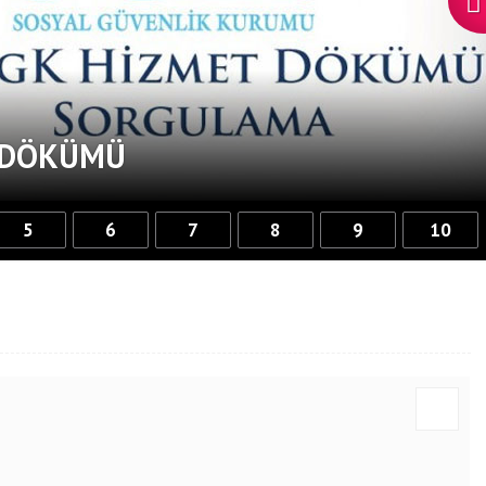
T DÖKÜMÜ
5
6
7
8
9
10