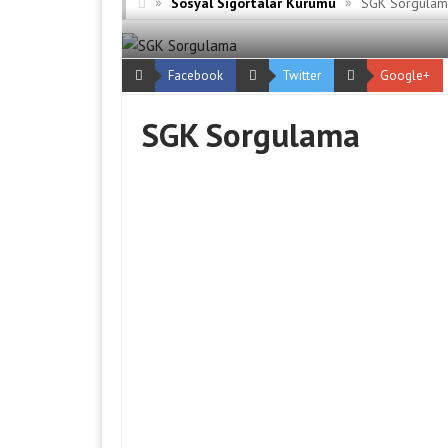
»
»
Sosyal Sigortalar Kurumu
SGK Sorgulam
Facebook
Twitter
Google+
SGK Sorgulama