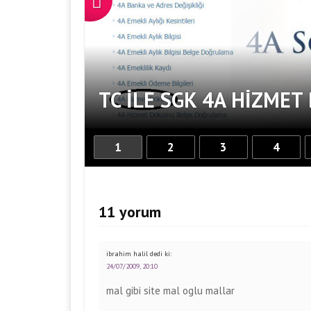
TC ILE SGK 4A HIZME
1
2
3
4
11 yorum
ibrahim halil
dedi ki:
24/07/2009, 20:10
mal gibi site mal oglu mallar