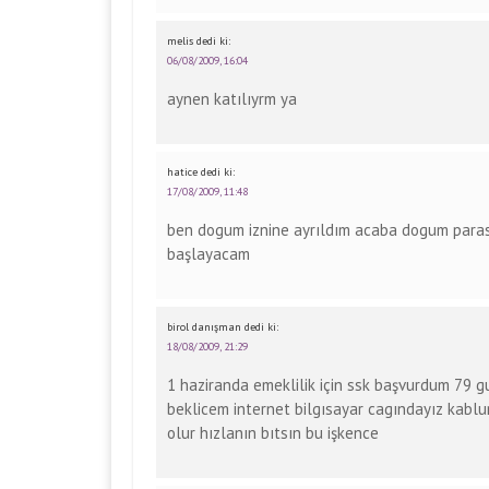
melis
dedi ki:
06/08/2009, 16:04
aynen katılıyrm ya
hatice
dedi ki:
17/08/2009, 11:48
ben dogum iznine ayrıldım acaba dogum parası 
başlayacam
birol danışman
dedi ki:
18/08/2009, 21:29
1 haziranda emeklilik için ssk başvurdum 79
beklicem internet bilgısayar cagındayız kablu
olur hızlanın bıtsın bu işkence