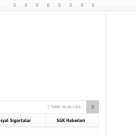
eysel Emeklilik
Malulen Emeklilik Şartları
TC ile SGK 4A Hi
TARİH: 06.08.2026
syal Sigortalar
SGK Haberleri