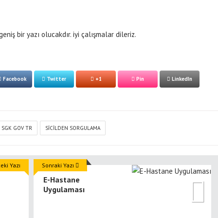
eniş bir yazı olucakdır. iyi çalışmalar dileriz.
Facebook
Twitter
+1
Pin
LinkedIn
SGK GOV TR
SICILDEN SORGULAMA
ki Yazı
Sonraki Yazı
E-Hastane
Uygulaması