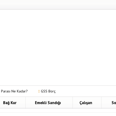
adar?
GSS Borç Sorgulama Nasıl Yapılır?
Anadolu Hayat Bir
Bağ Kur
Emekli Sandığı
Çalışan
So