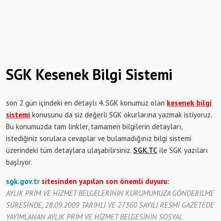
SGK Kesenek Bilgi Sistemi
son 2 gün içindeki en detaylı 4. SGK konumuz olan
kesenek bilgi
sistemi
konusunu da siz değerli SGK okurlarına yazmak istiyoruz.
Bu konumuzda tam linkler, tamamen bilgilerin detayları,
istediğiniz sorulara cevaplar ve bulamadığınız bilgi sistemi
üzerindeki tüm detaylara ulaşabilirsiniz.
SGK.TC
ile SGK yazıları
başlıyor.
sgk.gov.tr
sitesinden yapılan son önemli duyuru:
AYLIK PRİM VE HİZMET BELGELERİNİN KURUMUMUZA GÖNDERİLME
SÜRESİNDE, 28.09.2009 TARİHLİ VE 27360 SAYILI RESMİ GAZETEDE
YAYIMLANAN AYLIK PRİM VE HİZMET BELGESİNİN SOSYAL