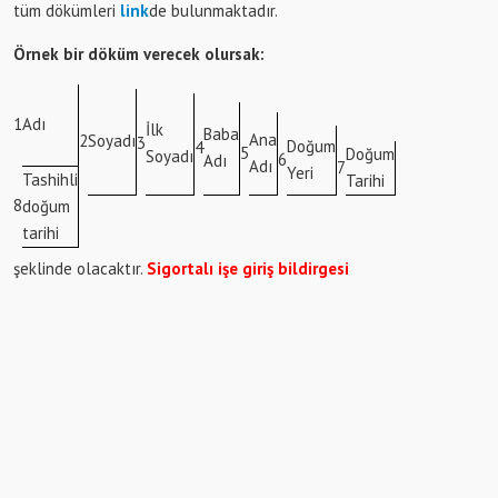
tüm dökümleri
link
de bulunmaktadır.
Örnek bir döküm verecek olursak:
1
Adı
İlk
Baba
Ana
2
Soyadı
3
Doğum
4
5
Doğum
Soyadı
6
Adı
Adı
7
Yeri
Tashihli
Tarihi
8
doğum
tarihi
şeklinde olacaktır.
Sigortalı işe giriş bildirgesi