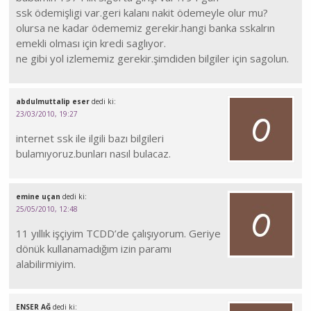
ssk ödemişligi var.geri kalanı nakit ödemeyle olur mu?
olursa ne kadar ödememiz gerekir.hangi banka sskalrın
emekli olması için kredi saglıyor.
ne gibi yol izlememiz gerekir.şimdiden bilgiler için sagolun.
abdulmuttalip eser
dedi ki:
23/03/2010, 19:27
internet ssk ile ilgili bazı bilgileri
bulamıyoruz.bunları nasıl bulacaz.
emine uçan
dedi ki:
25/05/2010, 12:48
11 yıllık işçiyim TCDD’de çalışıyorum. Geriye
dönük kullanamadığım izin paramı
alabilirmiyim.
ENSER AĞ
dedi ki: