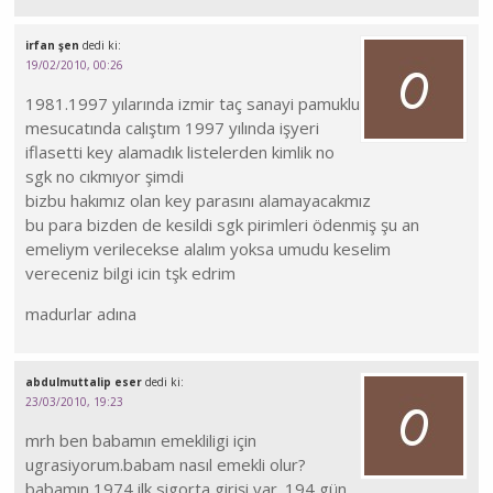
irfan şen
dedi ki:
19/02/2010, 00:26
1981.1997 yılarında izmir taç sanayi pamuklu
mesucatında calıştım 1997 yılında işyeri
iflasetti key alamadık listelerden kimlik no
sgk no cıkmıyor şimdi
bizbu hakımız olan key parasını alamayacakmız
bu para bizden de kesildi sgk pirimleri ödenmiş şu an
emeliym verilecekse alalım yoksa umudu keselim
vereceniz bilgi icin tşk edrim
madurlar adına
abdulmuttalip eser
dedi ki:
23/03/2010, 19:23
mrh ben babamın emekliligi için
ugrasiyorum.babam nasıl emekli olur?
babamın 1974 ilk sigorta girişi var .194 gün