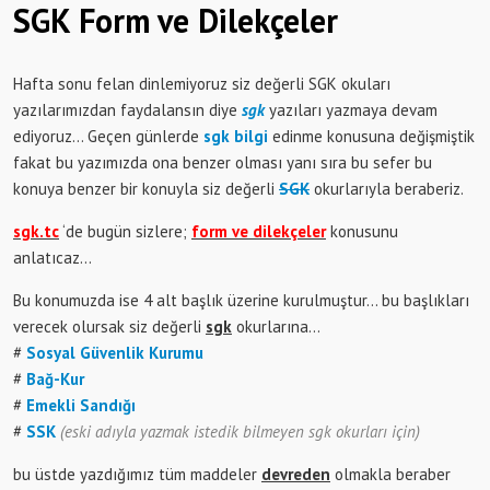
SGK Form ve Dilekçeler
Hafta sonu felan dinlemiyoruz siz değerli SGK okuları
yazılarımızdan faydalansın diye
sgk
yazıları yazmaya devam
ediyoruz… Geçen günlerde
sgk bilgi
edinme konusuna değişmiştik
fakat bu yazımızda ona benzer olması yanı sıra bu sefer bu
konuya benzer bir konuyla siz değerli
SGK
okurlarıyla beraberiz.
sgk.tc
‘de bugün sizlere;
form ve dilekçeler
konusunu
anlatıcaz…
Bu konumuzda ise 4 alt başlık üzerine kurulmuştur… bu başlıkları
verecek olursak siz değerli
sgk
okurlarına…
#
Sosyal Güvenlik Kurumu
#
Bağ-Kur
#
Emekli Sandığı
#
SSK
(eski adıyla yazmak istedik bilmeyen sgk okurları için)
bu üstde yazdığımız tüm maddeler
devreden
olmakla beraber