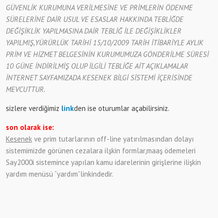
GÜVENLİK KURUMUNA VERİLMESİNE VE PRİMLERİN ÖDENME
SÜRELERİNE DAİR USUL VE ESASLAR HAKKINDA TEBLİĞDE
DEĞİŞİKLİK YAPILMASINA DAİR TEBLİĞ İLE DEĞİŞİKLİKLER
YAPILMIŞ,YÜRÜRLÜK TARİHİ 15/10/2009 TARİH İTİBARİYLE AYLIK
PRİM VE HİZMET BELGESİNİN KURUMUMUZA GÖNDERİLME SÜRESİ
10 GÜNE İNDİRİLMİŞ OLUP İLGİLİ TEBLİĞE AİT AÇIKLAMALAR
İNTERNET SAYFAMIZADA KESENEK BİLGİ SİSTEMİ İÇERİSİNDE
MEVCUTTUR.
sizlere verdiğimiz
link
den ise oturumlar açabilirsiniz.
son olarak ise:
Kesenek
ve prim tutarlarının off-line yatırılmasından dolayı
sistemimizde görünen cezalara ilşkin formlar,maaş ödemeleri
Say2000i sistemince yapılan kamu idarelerinin girişlerine ilişkin
yardım menüsü “yardım”linkindedir.