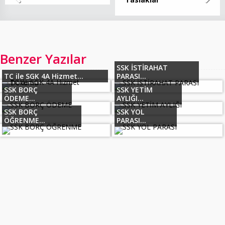
Benzer Yazılar
SSK İSTİRAHAT
TC ile SGK 4A Hizmet...
PARASI...
SSK BORÇ
SSK YETİM
ÖDEME...
AYLIĞI...
SSK BORÇ
SSK YOL
ÖĞRENME...
PARASI...