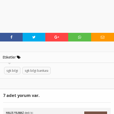
Etiketler
sgk bilgi
sgk bilgi bankası
7 adet yorum var.
HALİS YILMAZ
dedi ki: