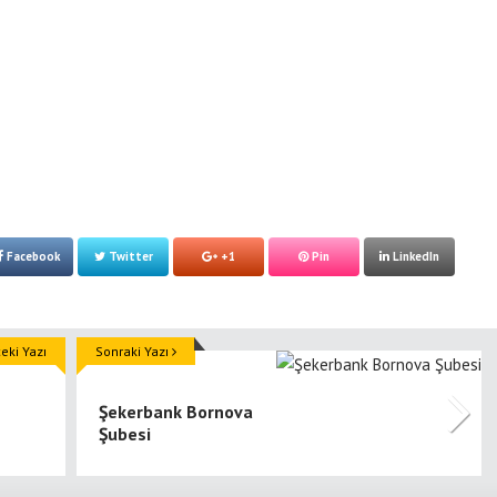
Facebook
Twitter
+1
Pin
LinkedIn
ki Yazı
Sonraki Yazı
Şekerbank Bornova
Şubesi