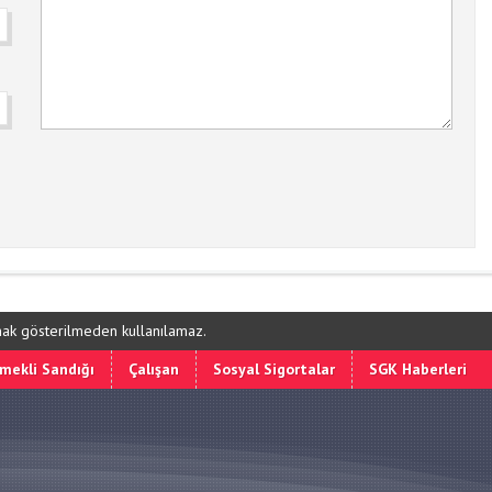
ynak gösterilmeden kullanılamaz.
mekli Sandığı
Çalışan
Sosyal Sigortalar
SGK Haberleri