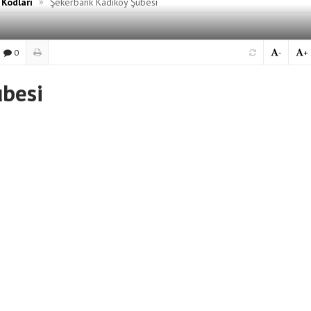
»
 Kodları
Şekerbank Kadıköy Şubesi
0
-
+
ubesi