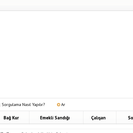
sıl Yapılır?
Anadolu Hayat Bireysel Emeklilik
Malulen Emek
Bağ Kur
Emekli Sandığı
Çalışan
So