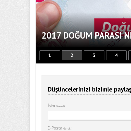
2017 DOĞUM PARASI N
1
2
3
4
Düşüncelerinizi bizimle paylaş
İsim
Gerekli
E-Posta
Gerekli