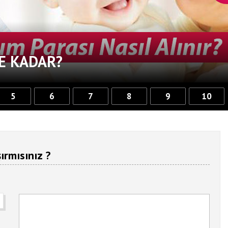
E KADAR?
5
6
7
8
9
10
ırmısınız ?