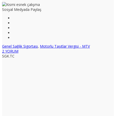
Sosyal Medyada Paylaş
Genel Sağlık Sigortası
,
Motorlu Taşıtlar Vergisi - MTV
2 YORUM
SGK.TC