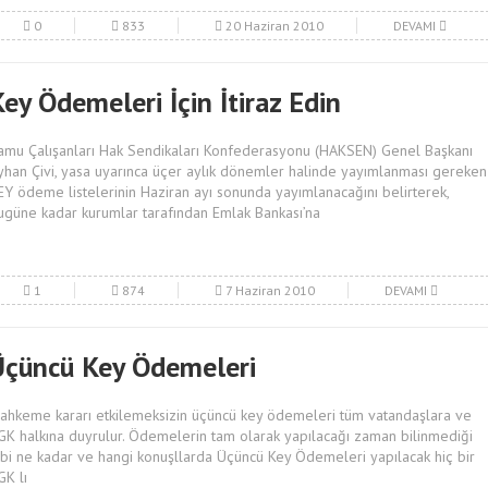
0
833
20 Haziran 2010
DEVAMI
ey Ödemeleri İçin İtiraz Edin
amu Çalışanları Hak Sendikaları Konfederasyonu (HAKSEN) Genel Başkanı
yhan Çivi, yasa uyarınca üçer aylık dönemler halinde yayımlanması gereken
EY ödeme listelerinin Haziran ayı sonunda yayımlanacağını belirterek,
ugüne kadar kurumlar tarafından Emlak Bankası’na
1
874
7 Haziran 2010
DEVAMI
Üçüncü Key Ödemeleri
ahkeme kararı etkilemeksizin üçüncü key ödemeleri tüm vatandaşlara ve
GK halkına duyrulur. Ödemelerin tam olarak yapılacağı zaman bilinmediği
ibi ne kadar ve hangi konuşllarda Üçüncü Key Ödemeleri yapılacak hiç bir
GK lı