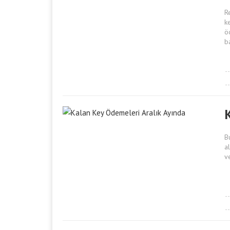
R
k
ö
b
B
a
v