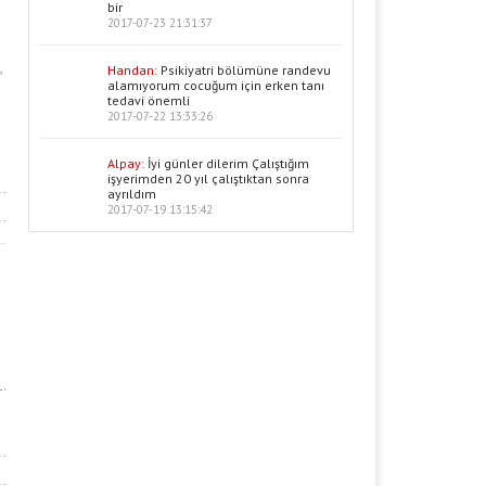
bir
2017-07-23 21:31:37
,
Handan:
Psikiyatri bölümüne randevu
alamıyorum cocuğum için erken tanı
e
tedavi önemli
2017-07-22 13:33:26
Alpay:
İyi günler dilerim Çalıştığım
işyerimden 20 yıl çalıştıktan sonra
ayrıldım
2017-07-19 13:15:42
.