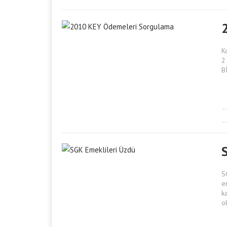
K
2
B
S
e
k
o