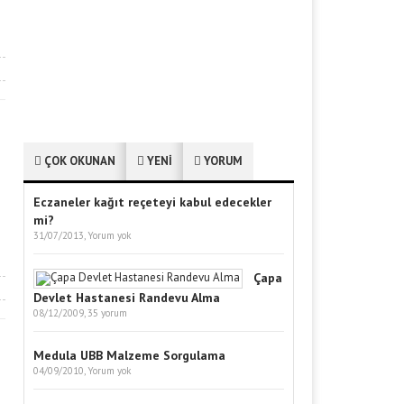
ÇOK OKUNAN
YENİ
YORUM
Eczaneler kağıt reçeteyi kabul edecekler
mi?
31/07/2013,
Yorum yok
Çapa
Devlet Hastanesi Randevu Alma
08/12/2009,
35 yorum
Medula UBB Malzeme Sorgulama
04/09/2010,
Yorum yok