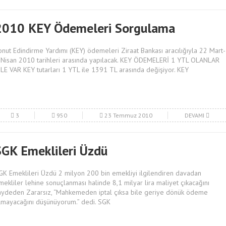
2010 KEY Ödemeleri Sorgulama
onut Edindirme Yardımı (KEY) ödemeleri Ziraat Bankası aracılığıyla 22 Mart-
 Nisan 2010 tarihleri arasında yapılacak. KEY ÖDEMELERİ 1 YTL OLANLAR
İLE VAR KEY tutarları 1 YTL ile 1391 TL arasında değişiyor. KEY
3
950
23 Temmuz 2010
DEVAMI
SGK Emeklileri Üzdü
GK Emeklileri Üzdü 2 milyon 200 bin emekliyi ilgilendiren davadan
mekliler lehine sonuçlanması halinde 8,1 milyar lira maliyet çıkacağını
aydeden Zararsız, “Mahkemeden iptal çıksa bile geriye dönük ödeme
lmayacağını düşünüyorum.” dedi. SGK