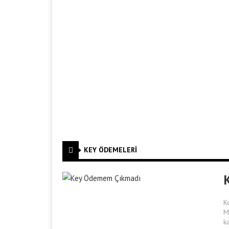
KEY ÖDEMELERI
K
M
k