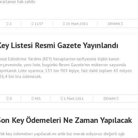
ararlanan hak sahibi
2
1137
15 Mart 2011
DEVAMI
Key Listesi Resmi Gazete Yayınlandı
onut Edindirme Yardımı (KEY) hesaplarının tasfiyesine ilişkin kanun
erçevesinde, yeni liste, bugünkü Resmi Gazete’nin mükerrer sayısında
ayımlandı. Liste uyarınca, 133 bin 903 kişiye, faiz dahil toplam 43 milyon
26,4 bin lira ödenecek.
0
965
1 Mart 2011
DEVAMI
Son Key Ödemeleri Ne Zaman Yapılacak
rtık key ödemeleri yapılacak mı artık biz merak ediyoruz değerli sgk