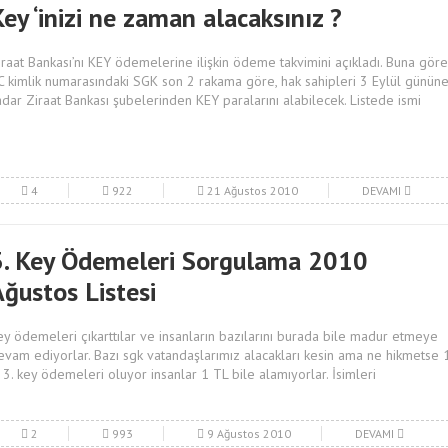
ey ‘inizi ne zaman alacaksınız ?
iraat Bankası’nı KEY ödemelerine ilişkin ödeme takvimini açıkladı. Buna göre
C kimlik numarasındaki SGK son 2 rakama göre, hak sahipleri 3 Eylül günün
adar Ziraat Bankası şubelerinden KEY paralarını alabilecek. Listede ismi
4
922
21 Ağustos 2010
DEVAMI
3. Key Ödemeleri Sorgulama 2010
Ağustos Listesi
ey ödemeleri çıkarttılar ve insanların bazılarını burada bile madur etmeye
evam ediyorlar. Bazı sgk vatandaşlarımız alacakları kesin ama ne hikmetse 1
. 3. key ödemeleri oluyor insanlar 1 TL bile alamıyorlar. İsimleri
2
993
9 Ağustos 2010
DEVAMI