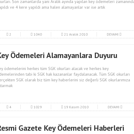
kurları. Son zamanlarda yani Aralık ayında yapılan key ödemeleri zamanınd
apıldı ve 4 kere yapıldı ama halen alamayanlar var ise artık
2
1040
21 Aralık 2010
DEVAMI
Key Ödemeleri Alamayanlara Duyuru
ey ödemelerini herkes tüm SGK okurları alacak ve herkes key
demelerinden tabi ki SGK hak kazananlar faydalanacak. Tüm SGK okurları
erçekten SGK olarak biz tüm key haberlerini siz değerli SGK okurlarımıza
ktarmak
4
1029
19 Kasım 2010
DEVAMI
Resmi Gazete Key Ödemeleri Haberleri