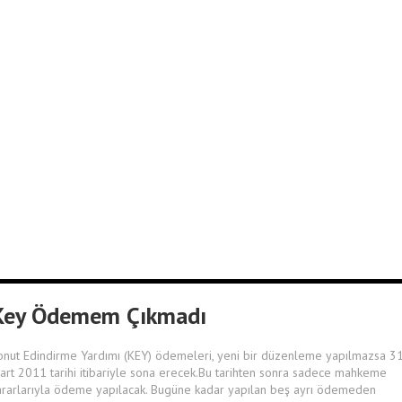
Key Ödemem Çıkmadı
onut Edindirme Yardımı (KEY) ödemeleri, yeni bir düzenleme yapılmazsa 3
art 2011 tarihi itibariyle sona erecek.Bu tarihten sonra sadece mahkeme
ararlarıyla ödeme yapılacak. Bugüne kadar yapılan beş ayrı ödemeden