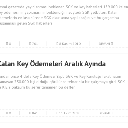
esmi gazetede yayınlanması beklenen SGK ve key haberleri 139.000 kalen
ey ödemesinin yapılmasının beklendiğini söyledi SGK yetkilileri. Kalan
demelerin en kısa sürede SGK okurlarına yapılacağını ve bu çarşamba
aşlanması gelen SGK haberleri
0
761
8 Kasım 2010
DEVAMI
Kalan Key Ödemeleri Aralık Ayında
undan önce 4 defa Key Ödemesi Yaptı SGK ve Key Kuruluşu fakat halen
lamayan 250.000 kişi olduğu görülünce tekrar sıkı bir çalışmaya girdi SGK
e K.E.Y bakalım bu sefer tamamen bu defter
0
841
11 Ekim 2010
DEVAMI