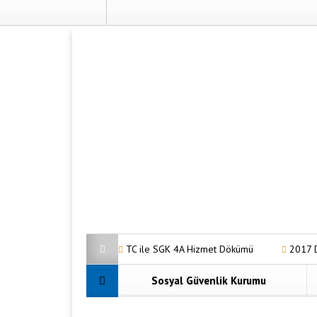
TC ile SGK 4A Hizmet Dökümü
2017 
GSS Borç Sorgulama Nasıl Yapılır?
Ana
Sosyal Güvenlik Kurumu
Malulen Emeklilik Şartları