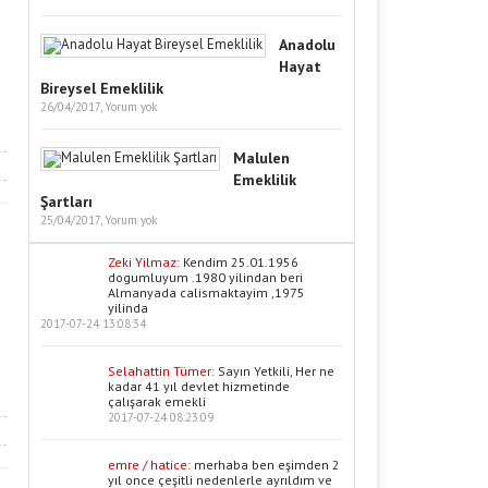
Anadolu
Hayat
Bireysel Emeklilik
26/04/2017,
Yorum yok
Malulen
Emeklilik
Şartları
25/04/2017,
Yorum yok
Zeki Yilmaz:
Kendim 25.01.1956
dogumluyum .1980 yilindan beri
Almanyada calismaktayim ,1975
yilinda
2017-07-24 13:08:34
Selahattin Tümer:
Sayın Yetkili, Her ne
kadar 41 yıl devlet hizmetinde
çalışarak emekli
2017-07-24 08:23:09
emre / hatice:
merhaba ben eşimden 2
yıl once çeşitli nedenlerle ayrıldım ve