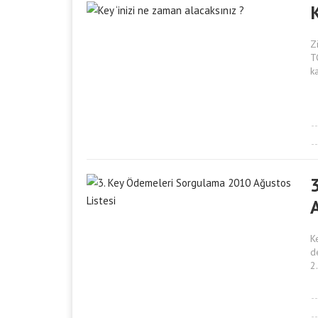
K
Z
T
k
K
d
2