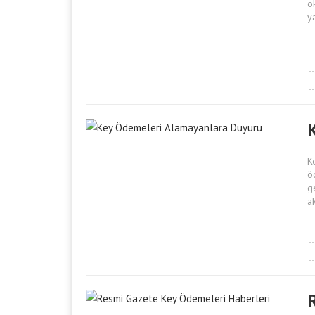
o
y
K
ö
g
a