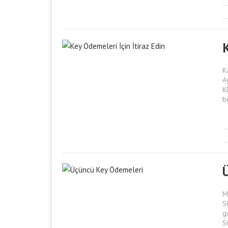
K
K
A
K
b
M
S
g
S