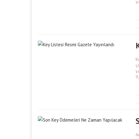
y
K
ç
y
9
A