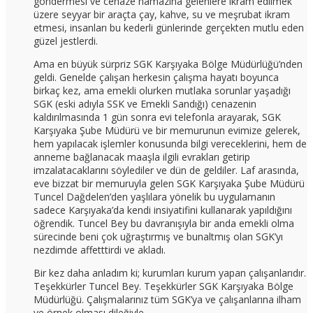
göndermesi ve cenaze namazına gelenlere ikram edilmek
üzere seyyar bir araçta çay, kahve, su ve meşrubat ikram
etmesi, insanları bu kederli günlerinde gerçekten mutlu eden
güzel jestlerdi.
Ama en büyük sürpriz SGK Karşıyaka Bölge Müdürlüğü’nden
geldi. Genelde çalışan herkesin çalışma hayatı boyunca
birkaç kez, ama emekli olurken mutlaka sorunlar yaşadığı
SGK (eski adıyla SSK ve Emekli Sandığı) cenazenin
kaldırılmasında 1 gün sonra evi telefonla arayarak, SGK
Karşıyaka Şube Müdürü ve bir memurunun evimize gelerek,
hem yapılacak işlemler konusunda bilgi vereceklerini, hem de
anneme bağlanacak maaşla ilgili evrakları getirip
imzalatacaklarını söylediler ve dün de geldiler. Laf arasında,
eve bizzat bir memuruyla gelen SGK Karşıyaka Şube Müdürü
Tuncel Dağdelen’den yaşlılara yönelik bu uygulamanın
sadece Karşıyaka’da kendi insiyatifini kullanarak yapıldığını
öğrendik. Tuncel Bey bu davranışıyla bir anda emekli olma
sürecinde beni çok uğraştırmış ve bunaltmış olan SGK’yı
nezdimde affetttirdi ve akladı.
Bir kez daha anladım ki; kurumları kurum yapan çalışanlarıdır.
Teşekkürler Tuncel Bey. Teşekkürler SGK Karşıyaka Bölge
Müdürlüğü. Çalışmalarınız tüm SGK’ya ve çalışanlarına ilham
ve örnek olması dileğiyle.