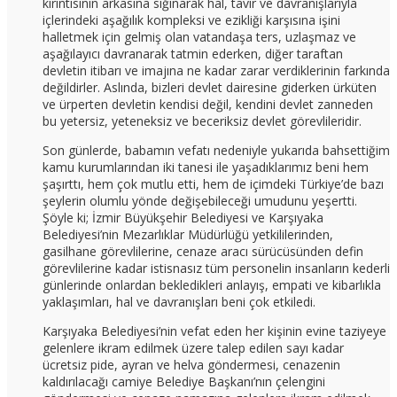
kırıntısının arkasına sığınarak hal, tavır ve davranışlarıyla
içlerindeki aşağılık kompleksi ve ezikliği karşısına işini
halletmek için gelmiş olan vatandaşa ters, uzlaşmaz ve
aşağılayıcı davranarak tatmin ederken, diğer taraftan
devletin itibarı ve imajına ne kadar zarar verdiklerinin farkında
değildirler. Aslında, bizleri devlet dairesine giderken ürküten
ve ürperten devletin kendisi değil, kendini devlet zanneden
bu yetersiz, yeteneksiz ve beceriksiz devlet görevlileridir.
Son günlerde, babamın vefatı nedeniyle yukarıda bahsettiğim
kamu kurumlarından iki tanesi ile yaşadıklarımız beni hem
şaşırttı, hem çok mutlu etti, hem de içimdeki Türkiye’de bazı
şeylerin olumlu yönde değişebileceği umudunu yeşertti.
Şöyle ki; İzmir Büyükşehir Belediyesi ve Karşıyaka
Belediyesi’nin Mezarlıklar Müdürlüğü yetkililerinden,
gasilhane görevlilerine, cenaze aracı sürücüsünden defin
görevlilerine kadar istisnasız tüm personelin insanların kederli
günlerinde onlardan bekledikleri anlayış, empati ve kibarlıkla
yaklaşımları, hal ve davranışları beni çok etkiledi.
Karşıyaka Belediyesi’nin vefat eden her kişinin evine taziyeye
gelenlere ikram edilmek üzere talep edilen sayı kadar
ücretsiz pide, ayran ve helva göndermesi, cenazenin
kaldırılacağı camiye Belediye Başkanı’nın çelengini