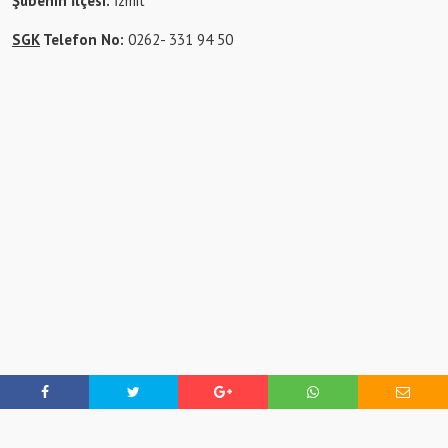
Şubenin İlçesi:
İzmit
SGK
Telefon No:
0262- 331 94 50