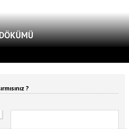
T DÖKÜMÜ
ırmısınız ?