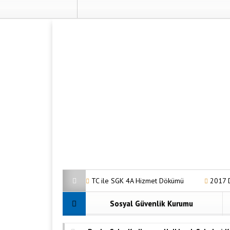
TC ile SGK 4A Hizmet Dökümü
2017 
GSS Borç Sorgulama Nasıl Yapılır?
Ana
Sosyal Güvenlik Kurumu
Malulen Emeklilik Şartları