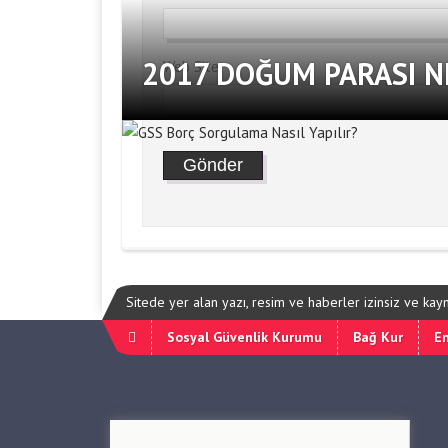
2017 DOĞUM PARASI N
Web Site
Sitede yer alan yazı, resim ve haberler izinsiz ve ka
Sosyal Güvenlik Kurumu
Bağ Kur
Em