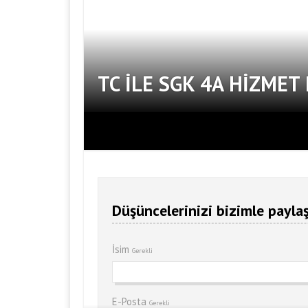
TC ILE SGK 4A HIZME
Düşüncelerinizi bizimle paylaş
İsim
Gerekli
E-Posta
Gerekli