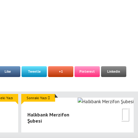
Like
Tweetle
+1
Pinterest
Linkedin
ki Yazı
Sonraki Yazı
Halkbank Merzifon
Şubesi