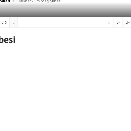
»
odları
Halkbank Emirdağ Şubesi
0
-
+
besi