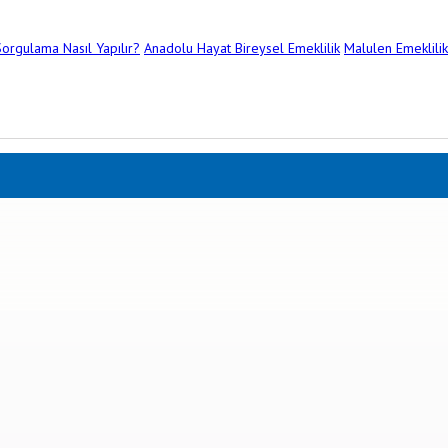
orgulama Nasıl Yapılır?
Anadolu Hayat Bireysel Emeklilik
Malulen Emeklilik 