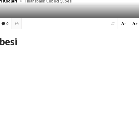
»
i Kodları
Finansbank Cebeci Şubesi
0
-
+
besi