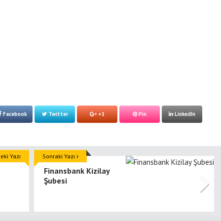
Facebook
Twitter
+1
Pin
LinkedIn
ki Yazı
Sonraki Yazı
Finansbank Kizilay
Şubesi