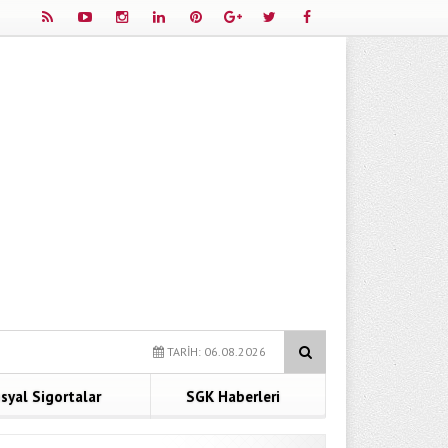
Anadolu Hayat Bireysel Emeklilik
Malulen Emeklilik Şartları
TARİH: 06.08.2026
syal Sigortalar
SGK Haberleri