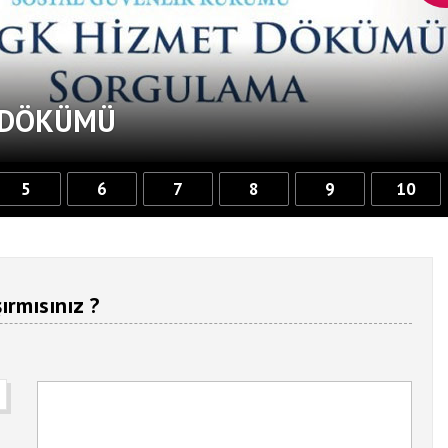
T DÖKÜMÜ
5
6
7
8
9
10
ırmısınız ?