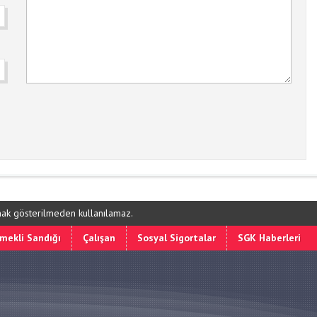
ynak gösterilmeden kullanılamaz.
mekli Sandığı
Çalışan
Sosyal Sigortalar
SGK Haberleri