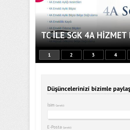
TC ILE SGK 4A HIZME
1
2
3
4
Düşüncelerinizi bizimle paylaş
İsim
Gerekli
E-Posta
Gerekli