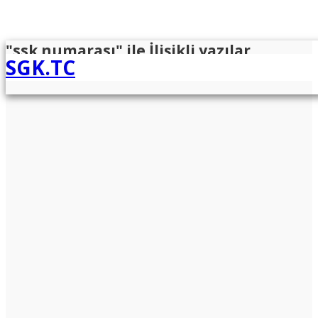
"ssk numarası" ile İlişikli yazılar
SGK.TC