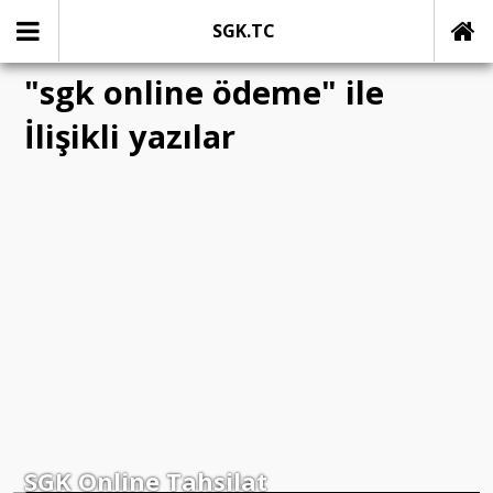
SGK.TC
"sgk online ödeme" ile
İlişikli yazılar
SGK Online Tahsilat