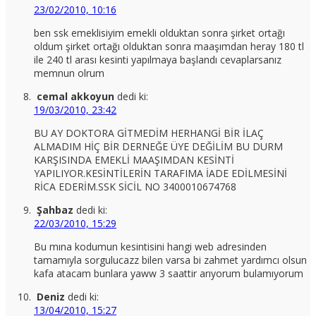
23/02/2010, 10:16
ben ssk emeklisiyim emekli olduktan sonra şirket ortağı
oldum şirket ortağı olduktan sonra maaşımdan heray 180 tl
ile 240 tl arası kesinti yapılmaya başlandı cevaplarsanız
memnun olrum
cemal akkoyun
dedi ki:
19/03/2010, 23:42
BU AY DOKTORA GİTMEDİM HERHANGİ BİR İLAÇ
ALMADIM HİÇ BİR DERNEĞE ÜYE DEĞİLİM BU DURM
KARŞISINDA EMEKLİ MAAŞIMDAN KESİNTİ
YAPILIYOR.KESİNTİLERİN TARAFIMA İADE EDİLMESİNİ
RİCA EDERİM.SSK SİCİL NO 3400010674768
Şahbaz
dedi ki:
22/03/2010, 15:29
Bu mına kodumun kesintisini hangi web adresinden
tamamıyla sorgulucazz bilen varsa bi zahmet yardımcı olsun
kafa atacam bunlara yaww 3 saattir arıyorum bulamıyorum
Deniz
dedi ki:
13/04/2010, 15:27