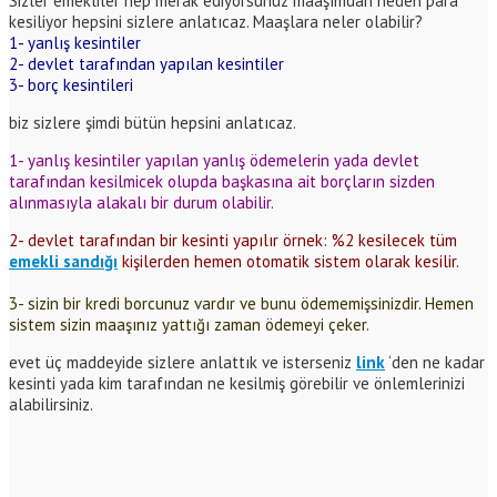
Sizler emekliler hep merak ediyorsunuz maaşımdan neden para
kesiliyor hepsini sizlere anlatıcaz. Maaşlara neler olabilir?
1- yanlış kesintiler
2- devlet tarafından yapılan kesintiler
3- borç kesintileri
biz sizlere şimdi bütün hepsini anlatıcaz.
1- yanlış kesintiler yapılan yanlış ödemelerin yada devlet
tarafından kesilmicek olupda başkasına ait borçların sizden
alınmasıyla alakalı bir durum olabilir.
2- devlet tarafından bir kesinti yapılır örnek: %2 kesilecek tüm
emekli sandığı
kişilerden hemen otomatik sistem olarak kesilir.
3- sizin bir kredi borcunuz vardır ve bunu ödememişsinizdir. Hemen
sistem sizin maaşınız yattığı zaman ödemeyi çeker.
evet üç maddeyide sizlere anlattık ve isterseniz
link
‘den ne kadar
kesinti yada kim tarafından ne kesilmiş görebilir ve önlemlerinizi
alabilirsiniz.