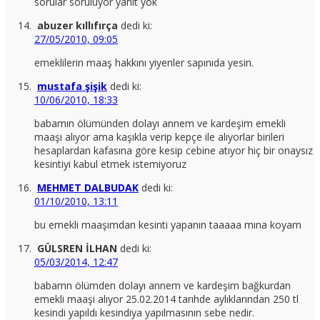
sorular soruluyor yanıt yok
abuzer kıllıfırça
dedi ki:
27/05/2010, 09:05
emeklilerin maaş hakkını yiyenler sapınıda yesin.
mustafa şişik
dedi ki:
10/06/2010, 18:33
babamın ölümünden dolayı annem ve kardeşim emekli
maaşı alıyor ama kaşıkla verip kepçe ile alıyorlar birileri
hesaplardan kafasına göre kesip cebine atıyor hiç bir onaysız
kesintiyi kabul etmek istemiyoruz
MEHMET DALBUDAK
dedi ki:
01/10/2010, 13:11
bu emekli maaşımdan kesinti yapanın taaaaa mına koyam
GÜLSREN İLHAN
dedi ki:
05/03/2014, 12:47
babamn ölümden dolayı annem ve kardeşim bağkurdan
emekli maaşi alıyor 25.02.2014 tarıhde aylıklarından 250 tl
kesindi yapıldı kesindiya yapılmasının sebe nedir.