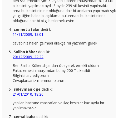
ben ssk emeklisi yim 5. aydan itibaren maaşımdan % 10 luk
bi kesinti yapılmaktaydı. 3 aydır 239 ytl kesinti yapılmakta
ama bu kesintinin ne olduğuna dair bi açıklama yapılmadı sgk
ya gittiğim halde bi açıklama bulunmadı bu kesintininne
olduğuna dair bi bilgi beklemekteyim
cennet atalar
dedi ki:
11/11/2009, 13:01
cevabınız halen gelmedi dilekçe mi yazmam gerek
Saliha Köker
dedi ki:
20/12/2009, 22:22
Ben Saliha Köker,dışarıdan ödeyerek emekli oldum.
Fakat emekli maaşımdan bu ay 200 TL kesildi.
Bilginizi arz ediyorum.
Cevaplarsaniz memnun olurum.
süleyman öge
dedi ki:
21/01/2010, 18:26
yapılan hastane masrafları ve ilaç kesitiler kaç ayda bir
yapılmakta???
cemal balcı
dedi ki: