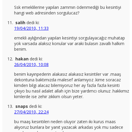
Ssk emeklilerine yapılan zammın ödenmediği bu kesintiyi
hangi web adresinden sorgulucaz?
salih
dedi ki:
19/04/2010, 11:33
emekli aylığından yapılan kesintiyi sorgulayacağız muhatap
yok varsada alaksız konular var araki bulasın zavallı halkım
benim.
hakan
dedi ki:
26/04/2010, 10:08
benim kayınpederin alakasız alakasız kesintiler var .maaş
dekontuna baktımızda malesef anlamıyoz .kime soracaz
kimden bilgi alacaz bilemiyoruz her ay fazla fazla kesinti
çıkıyo bu nasıl adalet allah için bize yardımcı olunuz .hakkımız
kimlerde ise zehir zıkkım olsun yeter.
snaps
dedi ki:
27/04/2010, 22:24
bu maaş kesıntılerı neden oluyor zaten ıkı kurus maas
alıyoruz bunlara bır yanıt yazacak arkadas yok mu sadece