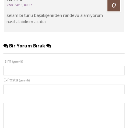
aslı
dedi ki:
22/03/2010, 08:37
selam bı turlu başakşehırden randevu alamıyorum
nasıl alabılırım acaba
Bir Yorum Bırak
İsim
(gerekli)
E-Posta
(gerekli)