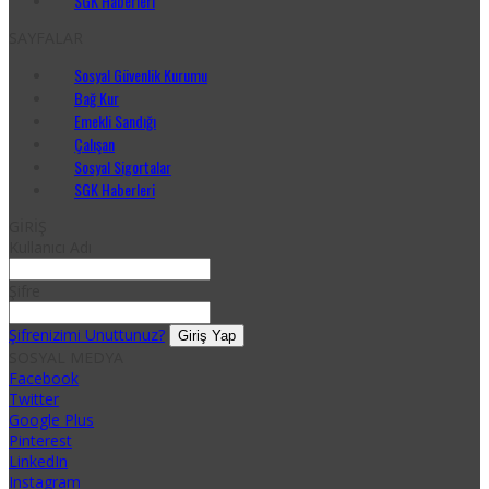
SGK Haberleri
SAYFALAR
Sosyal Güvenlik Kurumu
Bağ Kur
Emekli Sandığı
Çalışan
Sosyal Sigortalar
SGK Haberleri
GİRİŞ
Kullanıcı Adı
Şifre
Şifrenizimi Unuttunuz?
SOSYAL MEDYA
Facebook
Twitter
Google Plus
Pinterest
LinkedIn
Instagram