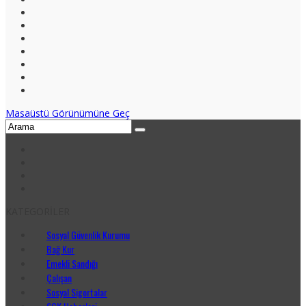
Masaüstü Görünümüne Geç
KATEGORİLER
Sosyal Güvenlik Kurumu
Bağ Kur
Emekli Sandığı
Çalışan
Sosyal Sigortalar